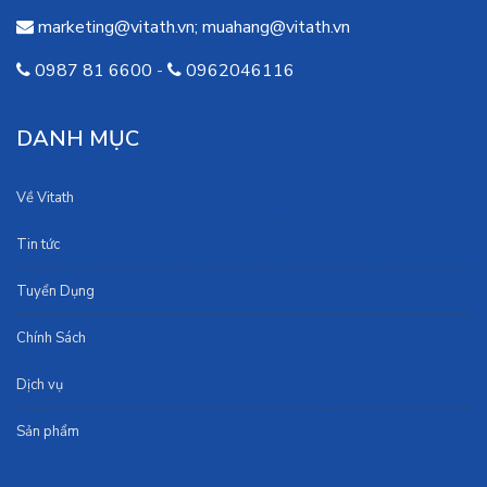
marketing@vitath.vn
;
muahang@vitath.vn
0987 81 6600
-
0962046116
DANH MỤC
Về Vitath
Tin tức
Tuyển Dụng
Chính Sách
Dịch vụ
Sản phẩm