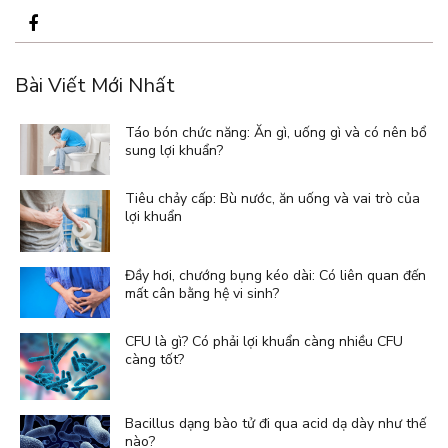
Bài Viết Mới Nhất
Táo bón chức năng: Ăn gì, uống gì và có nên bổ
sung lợi khuẩn?
Tiêu chảy cấp: Bù nước, ăn uống và vai trò của
lợi khuẩn
Đầy hơi, chướng bụng kéo dài: Có liên quan đến
mất cân bằng hệ vi sinh?
CFU là gì? Có phải lợi khuẩn càng nhiều CFU
càng tốt?
Bacillus dạng bào tử đi qua acid dạ dày như thế
nào?