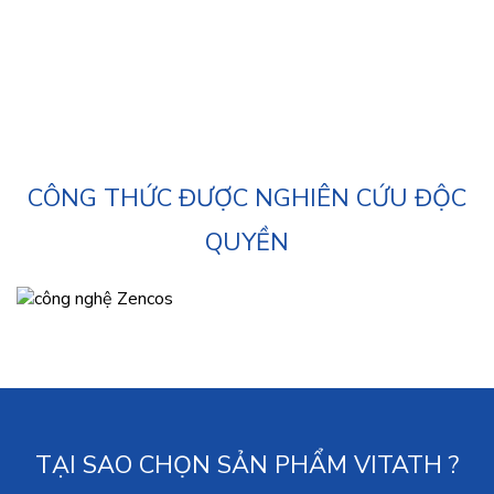
VI SINH ĐƯỜNG
RUỘT -
THƯƠNG HIỆU
VITATH
CÔNG THỨC ĐƯỢC NGHIÊN CỨU ĐỘC
QUYỀN
TẠI SAO CHỌN SẢN PHẨM VITATH ?