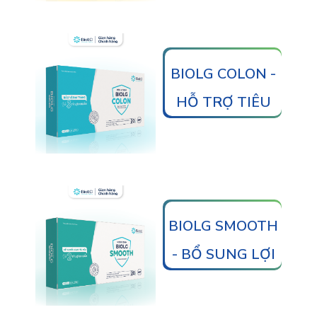
TIÊU CHẢY, RỐI
LOẠN TIÊU HOÁ
BIOLG COLON -
HỖ TRỢ TIÊU
HOÁ, GIẢM
TRIỆU CHỨNG
VIÊM ĐẠI
TRÀNG
BIOLG SMOOTH
- BỔ SUNG LỢI
KHUẨN GIÚP
CÂN BẰNG HỆ