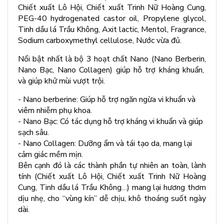
Chiết xuất Lô Hội, Chiết xuất Trinh Nữ Hoàng Cung,
PEG-40 hydrogenated castor oil, Propylene glycol,
Tinh dầu lá Trầu Không, Axit lactic, Mentol, Fragrance,
Sodium carboxymethyl cellulose, Nước vừa đủ.
Nổi bật nhất là bộ 3 hoạt chất Nano (Nano Berberin,
Nano Bạc, Nano Collagen) giúp hỗ trợ kháng khuẩn,
và giúp khử mùi vượt trội.
- Nano berberine: Giúp hỗ trợ ngăn ngừa vi khuẩn và
viêm nhiễm phụ khoa.
- Nano Bạc: Có tác dụng hỗ trợ kháng vi khuẩn và giúp
sạch sâu.
- Nano Collagen: Dưỡng ẩm và tái tạo da, mang lại
cảm giác mềm mịn.
Bên cạnh đó là các thành phần tự nhiên an toàn, lành
tính (Chiết xuất Lô Hội, Chiết xuất Trinh Nữ Hoàng
Cung, Tinh dầu lá Trầu Không…) mang lại hương thơm
dịu nhẹ, cho “vùng kín” dễ chịu, khô thoáng suốt ngày
dài.