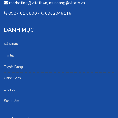
marketing@vitath.vn
;
muahang@vitath.vn
0987 81 6600
-
0962046116
DANH MỤC
Về Vitath
Tin tức
Tuyển Dụng
Chính Sách
Dịch vụ
Sản phẩm