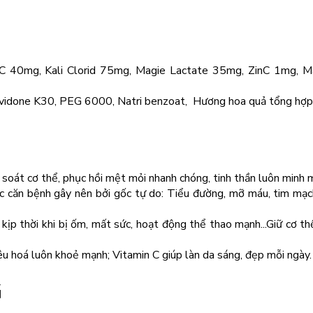
n C 40mg, Kali Clorid 75mg, Magie Lactate 35mg, ZinC 1mg, 
 Povidone K30, PEG 6000, Natri benzoat, Hương hoa quả tổng hợp
soát cơ thể, phục hồi mệt mỏi nhanh chóng, tinh thần luôn minh 
c căn bệnh gây nên bởi gốc tự do: Tiểu đường, mỡ máu, tim mạc
ịp thời khi bị ốm, mất sức, hoạt động thể thao mạnh...
Giữ cơ th
iêu hoá luôn khoẻ mạnh; Vitamin C giúp làn da sáng, đẹp mỗi ngày.
G