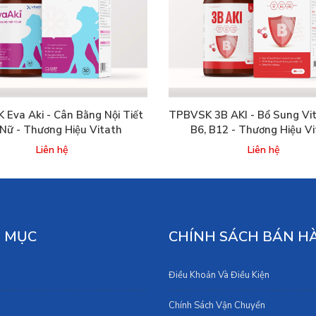
Eva Aki - Cân Bằng Nội Tiết
TPBVSK 3B AKI - Bổ Sung Vit
Nữ - Thương Hiệu Vitath
B6, B12 - Thương Hiệu V
Liên hệ
Liên hệ
 MỤC
CHÍNH SÁCH BÁN H
Điều Khoản Và Điều Kiện
Chính Sách Vận Chuyển