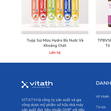
Tuýp Sủi Mizu Hydro Bù Nước Và
TPBVSK 
Khoáng Chất
Tố 
Liên hệ
DANH
Về Vitath
VITATH là công ty sản xuất và gia
công dược mỹ phẩm sở hữu nhà máy
Tin tức
sản xuất đạt tiêu chuẩn GMP với dây