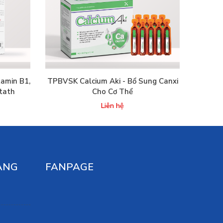
amin B1,
TPBVSK Calcium Aki - Bổ Sung Canxi
itath
Cho Cơ Thể
Liên hệ
ÀNG
FANPAGE