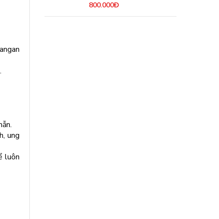
800.000Đ
Mangan
.
mẫn.
h, ung
ể luôn