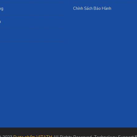
ng
Chính Sách Bảo Hành
h