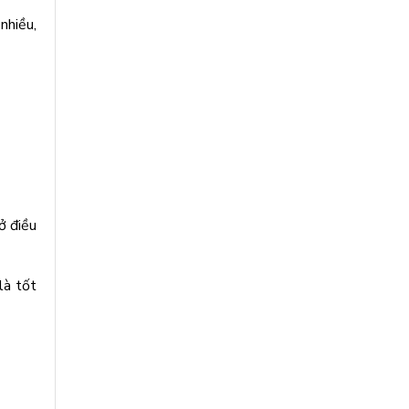
nhiều,
ở điều
là tốt