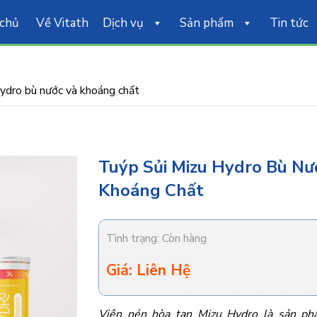
 chủ
Về Vitath
Dịch vụ
Sản phẩm
Tin tức
ydro bù nước và khoáng chất
Tuýp Sủi Mizu Hydro Bù Nư
Khoáng Chất
Tình trạng:
Còn hàng
Giá: Liên Hệ
Viên nén hòa tan Mizu Hydro là sản 