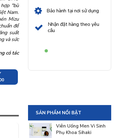
 hợp "bù
Bảo hành tại nơi sử dụng
Việt Nam.
nén Mizu
Nhận đặt hàng theo yêu
 chuẩn để
cầu
ăng suất
ng và sức
ng có tác
Y
00
SẢN PHẨM NỔI BẬT
Viên Uống Men Vi Sinh
Phụ Khoa Sihaki