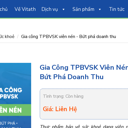
 chủ
Về Vitath
Dịch vụ
Sản phẩm
Tin tức
ức khoẻ
Gia công TPBVSK viên nén - Bứt phá doanh thu
Gia Công TPBVSK Viên Nén
Bứt Phá Doanh Thu
Tình trạng:
Còn hàng
Giá: Liên Hệ
Thực phẩm bảo vệ sức khoẻ dạng viên 