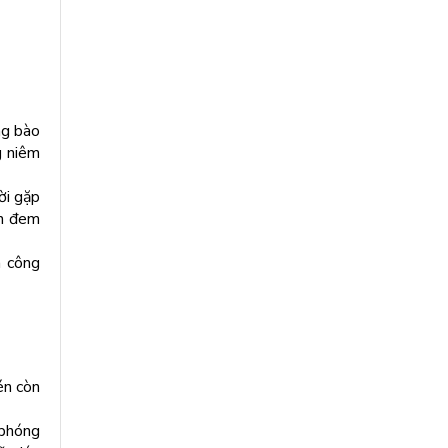
ng bào
g niêm
ời gặp
ẫn đem
a công
én còn
 phóng