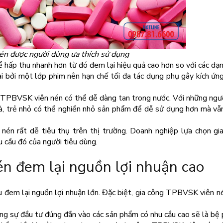
n được người dùng ưa thích sử dụng
hể hấp thu nhanh hơn từ đó đem lại hiệu quả cao hơn so với các dạ
 bởi một lớp phim nên hạn chế tối đa tác dụng phụ gây kích ứn
h, TPBVSK viên nén có thể dễ dàng tan trong nước. Với những ngư
già, trẻ nhỏ có thể nghiền nhỏ sản phẩm để dễ sử dụng hơn mà v
nén rất dễ tiêu thụ trên thị trường. Doanh nghiệp lựa chọn gi
 cầu đó của người tiêu dùng.
n đem lại nguồn lợi nhuận cao
đem lại nguồn lợi nhuận lớn. Đặc biệt, gia công TPBVSK viên n
ùng sự đầu tư đúng đắn vào các sản phẩm có nhu cầu cao sẽ là bệ