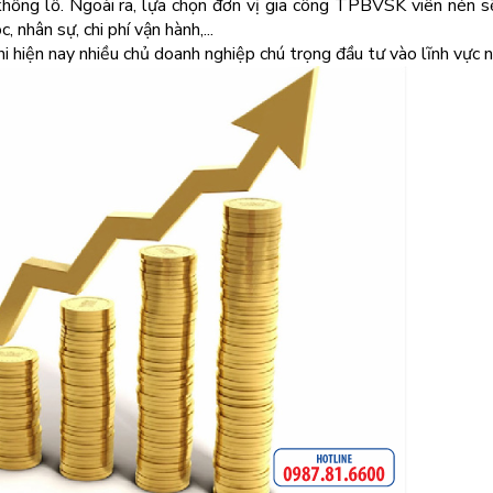
khổng lồ. Ngoài ra, lựa chọn đơn vị gia công TPBVSK viên nén s
 nhân sự, chi phí vận hành,...
i hiện nay nhiều chủ doanh nghiệp chú trọng đầu tư vào lĩnh vực n