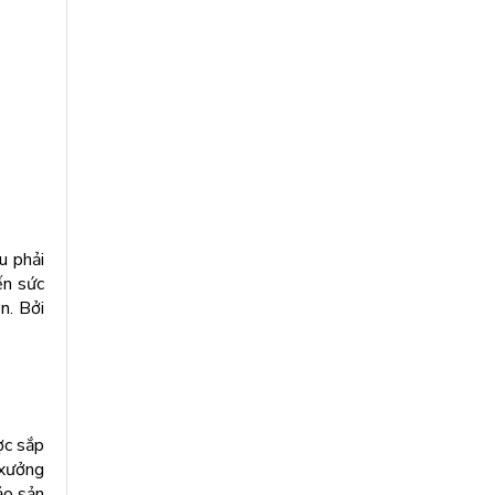
u phải
ến sức
n. Bởi
ợc sắp
 xưởng
ảo sản