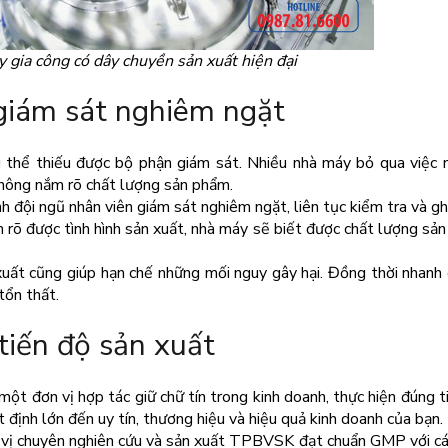
 gia công có dây chuyền sản xuất hiện đại
 giám sát nghiêm ngặt
 thể thiếu được bộ phận giám sát. Nhiều nhà máy bỏ qua việc 
không nắm rõ chất lượng sản phẩm.
 đội ngũ nhân viên giám sát nghiêm ngặt, liên tục kiểm tra và gh
ắm rõ được tình hình sản xuất, nhà máy sẽ biết được chất lượng sả
xuất cũng giúp hạn chế những mối nguy gây hại. Đồng thời nhanh
 tổn thất.
tiến độ sản xuất
ột đơn vị hợp tác giữ chữ tín trong kinh doanh, thực hiện đúng t
 định lớn đến uy tín, thương hiệu và hiệu quả kinh doanh của bạn.
 vị chuyên nghiên cứu và sản xuất TPBVSK đạt chuẩn GMP với cá