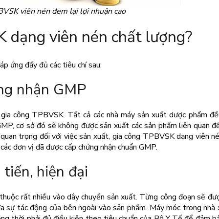
VSK viên nén đem lại lợi nhuận cao
K dạng viên nén chất lượng?
áp ứng đầy đủ các tiêu chí sau:
ứng nhận GMP
, gia công TPBVSK. Tất cả các nhà máy sản xuất dược phẩm đề
P, cơ sở đó sẽ không được sản xuất các sản phẩm liên quan đ
quan trọng đối với việc sản xuất, gia công TPBVSK dạng viên né
ới các đơn vị đã được cấp chứng nhận chuẩn GMP.
tiến, hiện đại
thuộc rất nhiều vào dây chuyền sản xuất. Từng công đoạn sẽ đư
ối đa sự tác động của bên ngoài vào sản phẩm. Máy móc trong nhà
g thời phải đủ điều kiện theo tiêu chuẩn của Bộ Y Tế để đảm b