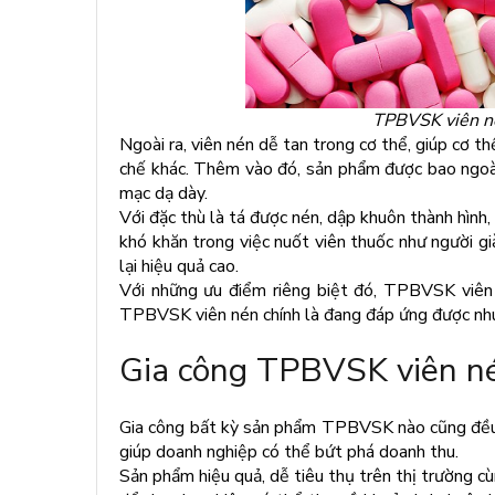
TPBVSK viên né
Ngoài ra, viên nén dễ tan trong cơ thể, giúp cơ t
chế khác. Thêm vào đó, sản phẩm được bao ngoài
mạc dạ dày.
Với đặc thù là tá được nén, dập khuôn thành hìn
khó khăn trong việc nuốt viên thuốc như người 
lại hiệu quả cao.
Với những ưu điểm riêng biệt đó, TPBVSK viên 
TPBVSK viên nén chính là đang đáp ứng được nhu
Gia công TPBVSK viên né
Gia công bất kỳ sản phẩm TPBVSK nào cũng đều 
giúp doanh nghiệp có thể bứt phá doanh thu.
Sản phẩm hiệu quả, dễ tiêu thụ trên thị trường c