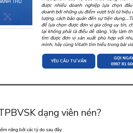
được nhiều doanh nghiệp lựa chọn đầu
doanh bởi những ưu điểm vượt trội từ hiệu
lượng, cách bảo quản đến sự tiện dụng,...T
để lựa chọn được đơn vị gia công uy tín, c
lại không phải là điều dễ dàng. Vậy làm t
tìm được đơn vị sản xuất phù hợp với nhu
mình, hãy cùng Vitath tìm hiểu trong bài viế
GỌI NGA
YÊU CẦU TƯ VẤN
0987 81 66
 TPBVSK dạng viên nén?
ềm năng bởi các lý do sau đây: