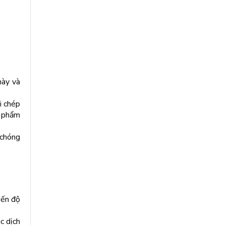
này và
i chép
n phẩm
 chóng
iến độ
c dịch