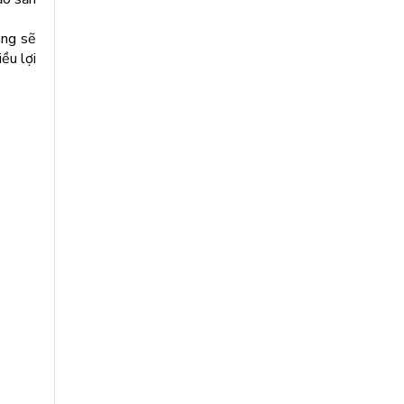
ũng sẽ
ều lợi